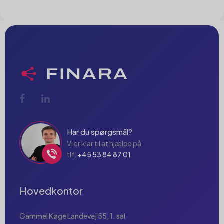
Har du spørgsmål?
Vi er klar til at hjælpe på
tlf.
+45 53 84 87 01
Hovedkontor
Gammel Køge Landevej 55, 1. sal