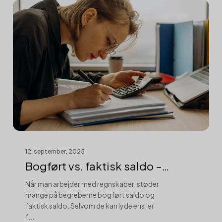
12. september, 2025
Bogført vs. faktisk saldo –
revisors ...
Når man arbejder med regnskaber, støder
mange på begreberne bogført saldo og
faktisk saldo. Selvom de kan lyde ens, er
f...