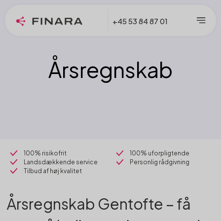
+45 53 84 87 01
Årsregnskab
100% risikofrit
100% uforpligtende
Landsdækkende service
Personlig rådgivning
Tilbud af høj kvalitet
Årsregnskab Gentofte – få