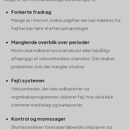
Forkerte fradrag
Mange er i tvivl om, hvilke udgifter der kan trækkes fra.
Fejl her kan føre til efteropkrævninger.
Manglende overblik over perioder
Moms skal indberettes kvartalsvist eller halvårligt
afhængigt af virksomhedens størrelse. Det skaber
problemer, hvis der mangler struktur.
Fejl i systemer
Virksomheder, der selv indberetter via
regnskabsprogrammer, risikerer fejl, hvis data ikke
stemmer med bilag og bankposter.
Kontrol og momssager
Skattestyrelsen foretager løbende stikprøver og