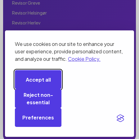
Revisor Greve
Revisor Helsingør
Revisor Herlev
Revisor Hillerød
Revisor Hjørring
We use cookies on our site to enhance your
user experience, provide personalized content,
Revisor Holbæk
and analyze our traffic.
Cookie Policy.
Revisor Holstebro
Revisor Horsens
Accept all
Revisor Hørsholm
Revisor Hvidovre
Reject non-
essential
Revisor Ishøj
Revisor København
Preferences