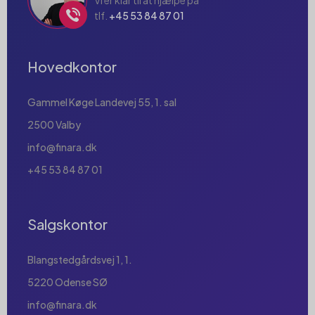
tlf.
+45 53 84 87 01
Hovedkontor
Gammel Køge Landevej 55, 1. sal
2500 Valby
info@finara.dk
+45 53 84 87 01
Salgskontor
Blangstedgårdsvej 1, 1.
5220 Odense SØ
info@finara.dk