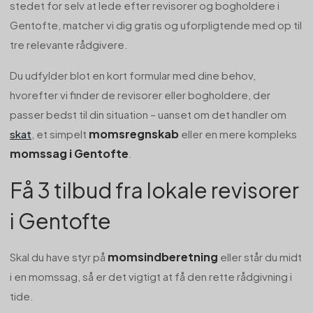
stedet for selv at lede efter revisorer og bogholdere i
Gentofte, matcher vi dig gratis og uforpligtende med op til
tre relevante rådgivere.
Du udfylder blot en kort formular med dine behov,
hvorefter vi finder de revisorer eller bogholdere, der
passer bedst til din situation – uanset om det handler om
momsregnskab
skat
, et simpelt
eller en mere kompleks
momssag i Gentofte
.
Få 3 tilbud fra lokale revisorer
i Gentofte
momsindberetning
Skal du have styr på
eller står du midt
i en momssag, så er det vigtigt at få den rette rådgivning i
tide.