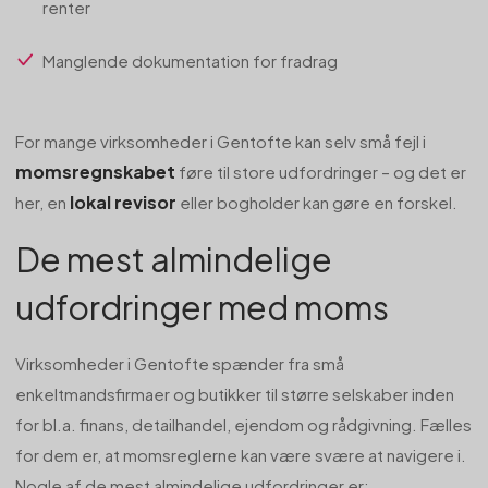
renter
Manglende dokumentation for fradrag
For mange virksomheder i Gentofte kan selv små fejl i
momsregnskabet
føre til store udfordringer – og det er
lokal revisor
her, en
eller bogholder kan gøre en forskel.
De mest almindelige
udfordringer med moms
Virksomheder i Gentofte spænder fra små
enkeltmandsfirmaer og butikker til større selskaber inden
for bl.a. finans, detailhandel, ejendom og rådgivning. Fælles
for dem er, at momsreglerne kan være svære at navigere i.
Nogle af de mest almindelige udfordringer er: