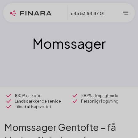
+45 53 84 87 01
Momssager
100% risikofrit
100% uforpligtende
Landsdækkende service
Personlig rådgivning
Tilbud af høj kvalitet
Momssager Gentofte – få