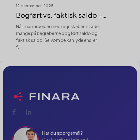
12. september, 2025
Bogført vs. faktisk saldo –
revisors ...
Når man arbejder med regnskaber, støder
mange på begreberne bogført saldo og
faktisk saldo. Selvom de kan lyde ens, er
f...
Har du spørgsmål?
Vi er klar til at hjælpe på